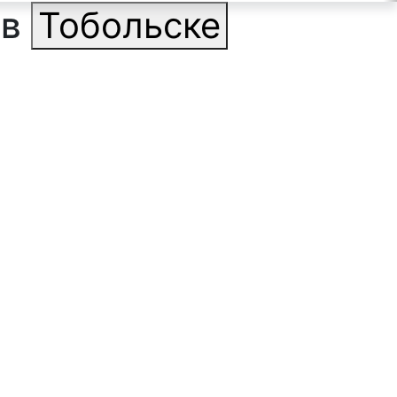
 в
Тобольске
ильтр