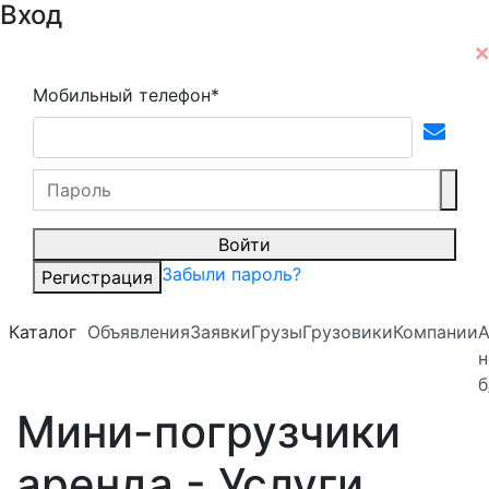
Вход
Мобильный телефон*
Войти
Забыли пароль?
Регистрация
Каталог
Объявления
Заявки
Грузы
Грузовики
Компании
А
н
б
Мини-погрузчики
аренда - Услуги,