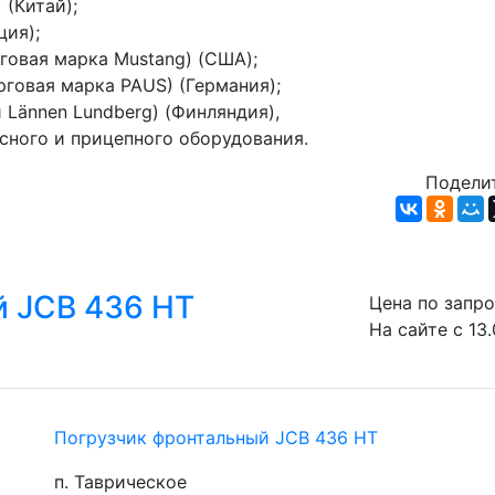
 (Китай);
ция);
рговая марка Mustang) (США);
рговая марка PAUS) (Германия);
 Lännen Lundberg) (Финляндия),
есного и прицепного оборудования.
Поделит
й JCB 436 HT
Цена по запр
На сайте с 13
Погрузчик фронтальный JCB 436 HT
п. Таврическое