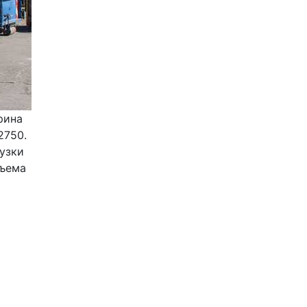
ина 
750. 
узки 
ъема 