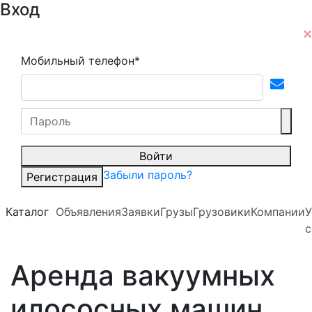
Вход
Мобильный телефон*
Войти
Забыли пароль?
Регистрация
Каталог
Объявления
Заявки
Грузы
Грузовики
Компании
У
с
Аренда вакуумных
илососных машин