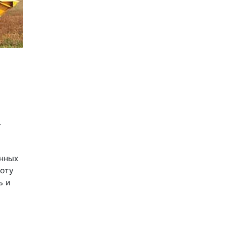
 
нных 
оту 
 и 