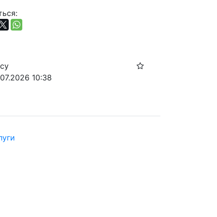
ься:
осу
.07.2026 10:38
луги