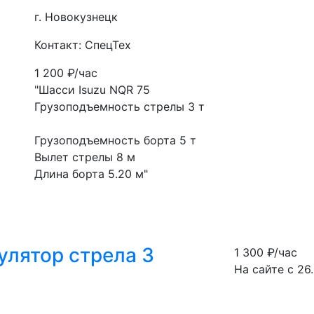
г. Новокузнецк
Контакт: СпецТех
1 200
₽/час
"Шасси Isuzu NQR 75
Грузоподъемность стрелы 3 т
Грузоподъемность борта 5 т
Вылет стрелы 8 м
Длина борта 5.20 м"
улятор стрела 3
1 300
₽/час
На сайте с 26