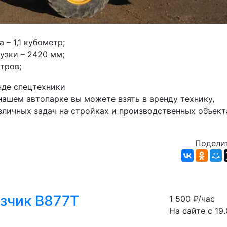
– 1,1 кубометр; 
узки – 2420 мм; 
тров;
нде спецтехники
личных задач на стройках и производственных объекта
Поделит
зчик B877T
1 500
₽/час
На сайте с 19