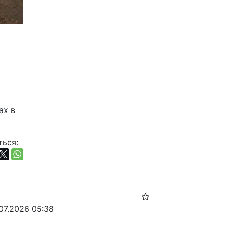
х в 
ься:
.07.2026 05:38