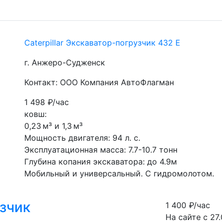
Caterpillar Экскаватор-погрузчик 432 Е
г. Анжеро-Судженск
Контакт: ООО Компания АвтоФлагман
1 498
₽/час
ковш:
0,23 м³ и 1,3 м³
Мощность двигателя: 94 л. с.
Эксплуатационная масса: 7.7-10.7 тонн
Глубина копания экскаватора: до 4.9м
Мобильный и универсальный. С гидромолотом.
узчик
1 400
₽/час
На сайте с 27