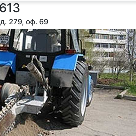
1613
д. 279, оф. 69