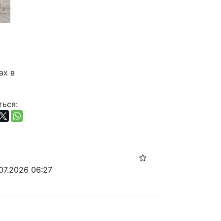
х в 
ься:
.07.2026 06:27