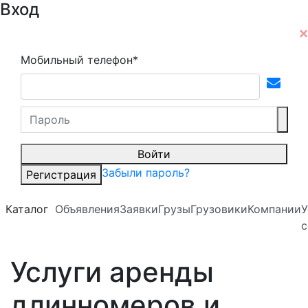
Вход
Мобильный телефон*
Войти
Забыли пароль?
Регистрация
Каталог
Объявления
Заявки
Грузы
Грузовики
Компании
У
с
Услуги аренды
длинномеров и