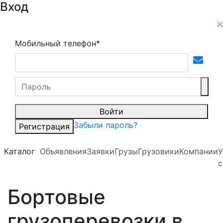
Вход
Мобильный телефон*
Войти
Забыли пароль?
Регистрация
Каталог
Объявления
Заявки
Грузы
Грузовики
Компании
У
с
Бортовые
грузоперевозки в