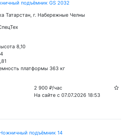
жничный подъёмник GS 2032
ка Татарстан, г. Набережные Челны
СпецТех
с
ысота 8,10
4 
,81
емность платформы 363 кг
2 900
₽/час
На сайте с 07.07.2026 18:53
Ножничный подъёмник 14