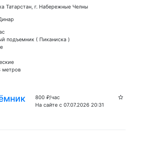
ка Татарстан, г. Набережные Челны
 Динар
ас
й подъемник ( Пиканиска )
е
еские
8 метров
ёмник
800
₽/час
На сайте с 07.07.2026 20:31