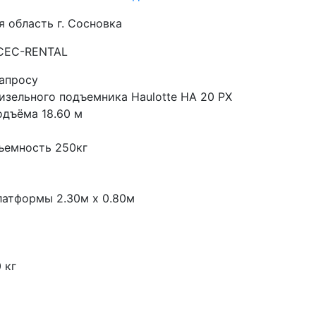
я область г. Сосновка
 CEC-RENTAL
запросу
изельного подъемника Haulotte HA 20 PX
одъёма 18.60 м
ъемность 250кг
латформы 2.30м x 0.80м
 кг