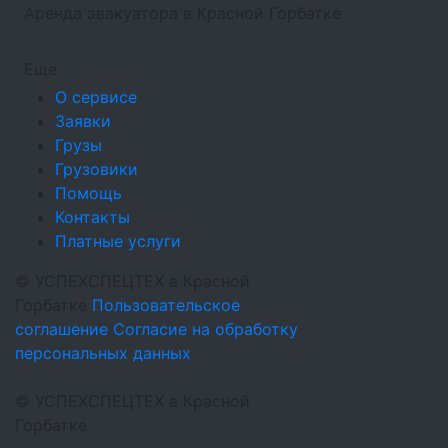
Аренда эвакуатора в Красной Горбатке
Еще
О сервисе
Заявки
Грузы
Грузовики
Помощь
Контакты
Платные услуги
©
УСПЕХСПЕЦТЕХ
в Красной
Горбатке
Пользовательское
соглашение
Согласие на обработку
персональных данных
©
УСПЕХСПЕЦТЕХ
в Красной
Горбатке