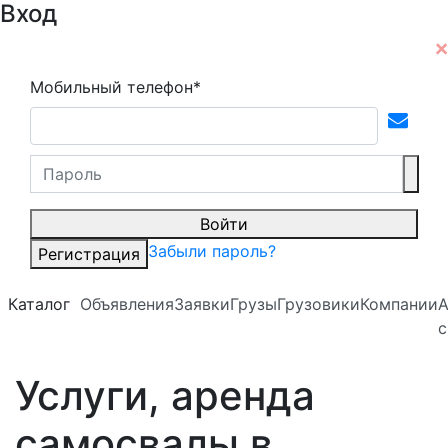
Вход
Мобильный телефон*
Войти
Забыли пароль?
Регистрация
Каталог
Объявления
Заявки
Грузы
Грузовики
Компании
А
с
Услуги, аренда
самосвалы в