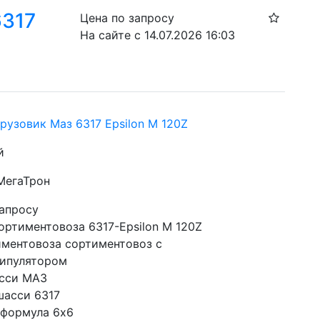
6317
Цена по запросу
На сайте с 14.07.2026 16:03
рузовик Маз 6317 Epsilon M 120Z
й
 МегаТрон
запросу
ортиментовоза 6317-Epsilon M 120Z
иментовоза сортиментовоз с 
ипулятором
сси МАЗ
шасси 6317
 формула 6x6