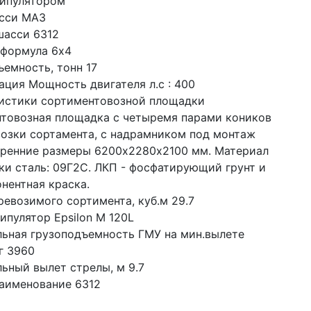
ипулятором
сси МАЗ
шасси 6312
 формула 6x4
ъемность, тонн 17
ация Мощность двигателя л.с : 400
истики сортиментовозной площадки 
товозная площадка с четыремя парами коников 
возки сортамента, с надрамником под монтаж 
тренние размеры 6200х2280х2100 мм. Материал 
ки сталь: 09Г2С. ЛКП - фосфатирующий грунт и 
нентная краска.
ревозимого сортимента, куб.м 29.7
ипулятор Epsilon M 120L
ьная грузоподъемность ГМУ на мин.вылете 
г 3960
ьный вылет стрелы, м 9.7
аименование 6312