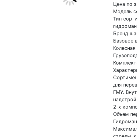
Цена по 
Модель с
Тип сорт
гидроман
Бренд ша
Базовое 
Колесная
Грузоподъ
Комплект
Характер
Сортимен
для пере
ГМУ. Вну
надстрой
2-х компо
Объем пе
Гидроман
Максимал
стрелы, к