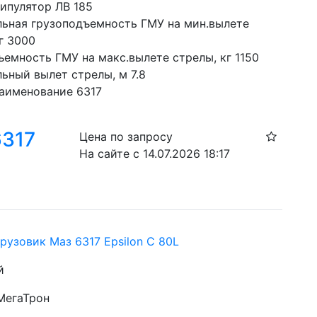
ипулятор ЛВ 185
ьная грузоподъемность ГМУ на мин.вылете 
г 3000
ъемность ГМУ на макс.вылете стрелы, кг 1150
ьный вылет стрелы, м 7.8
аименование 6317
6317
Цена по запросу
На сайте с 14.07.2026 18:17
рузовик Маз 6317 Epsilon C 80L
й
 МегаТрон