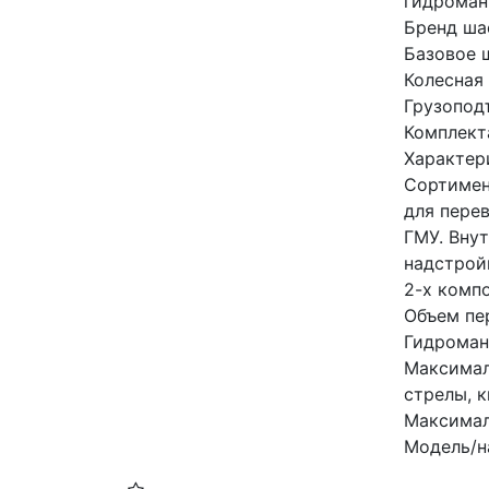
гидроман
Бренд ша
Базовое 
Колесная
Грузопод
Комплект
Характер
Сортимен
для пере
ГМУ. Вну
надстрой
2-х компо
Объем пе
Гидроман
Максимал
стрелы, к
Максимал
Модель/н