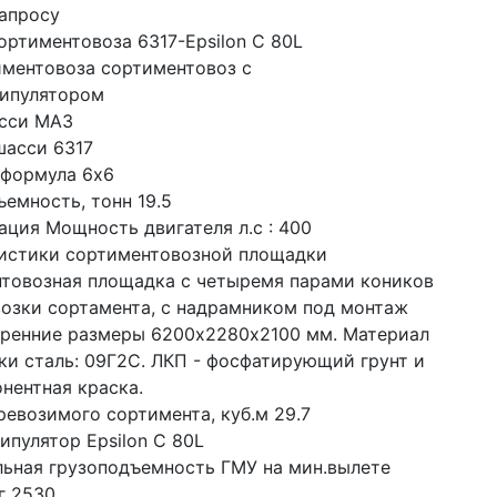
запросу
ортиментовоза 6317-Epsilon C 80L
иментовоза сортиментовоз с 
ипулятором
сси МАЗ
шасси 6317
 формула 6x6
емность, тонн 19.5
ация Мощность двигателя л.с : 400
истики сортиментовозной площадки 
товозная площадка с четыремя парами коников 
возки сортамента, с надрамником под монтаж 
тренние размеры 6200х2280х2100 мм. Материал 
ки сталь: 09Г2С. ЛКП - фосфатирующий грунт и 
нентная краска.
ревозимого сортимента, куб.м 29.7
ипулятор Epsilon C 80L
ьная грузоподъемность ГМУ на мин.вылете 
г 2530