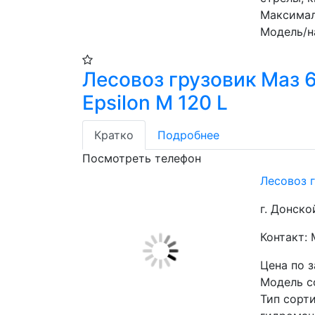
Максимал
Модель/н
Лесовоз грузовик Маз 
Epsilon M 120 L
Кратко
Подробнее
Посмотреть телефон
Лесовоз г
г. Донско
Контакт:
Цена по 
Модель с
Тип сорт