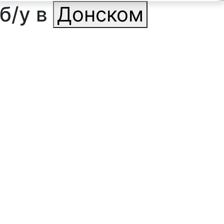
б/у в
Донском
ильтр