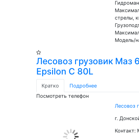
Гидроман
Максимал
стрелы, к
Грузопод
Максимал
Модель/н
Лесовоз грузовик Маз 
Epsilon C 80L
Кратко
Подробнее
Посмотреть телефон
Лесовоз г
г. Донско
Контакт: