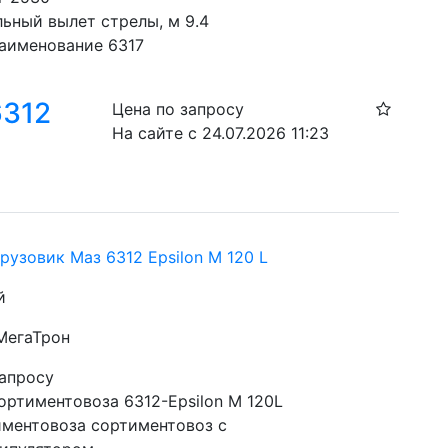
ьный вылет стрелы, м 9.4
аименование 6317
6312
Цена по запросу
На сайте с 24.07.2026 11:23
рузовик Маз 6312 Epsilon M 120 L
й
 МегаТрон
запросу
ортиментовоза 6312-Epsilon M 120L
иментовоза сортиментовоз с 