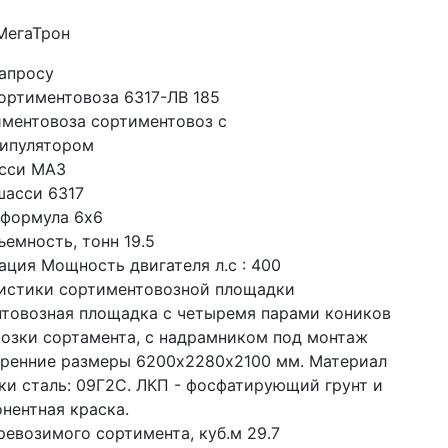
 МегаТрон
запросу
ортиментовоза 6317-ЛВ 185
иментовоза сортиментовоз с 
ипулятором
сси МАЗ
шасси 6317
 формула 6x6
емность, тонн 19.5
ация Мощность двигателя л.с : 400
истики сортиментовозной площадки 
товозная площадка с четыремя парами коников 
возки сортамента, с надрамником под монтаж 
тренние размеры 6200х2280х2100 мм. Материал 
ки сталь: 09Г2С. ЛКП - фосфатирующий грунт и 
нентная краска.
ревозимого сортимента, куб.м 29.7