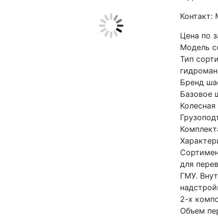
Контакт:
Цена по 
Модель с
Тип сорт
гидроман
Бренд ша
Базовое 
Колесная
Грузоподъ
Комплект
Характер
Сортимен
для пере
ГМУ. Вну
надстрой
2-х компо
Объем пе