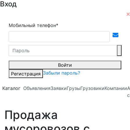
Вход
Мобильный телефон*
Войти
Забыли пароль?
Регистрация
Каталог
Объявления
Заявки
Грузы
Грузовики
Компании
А
с
Продажа
мусоровозов с