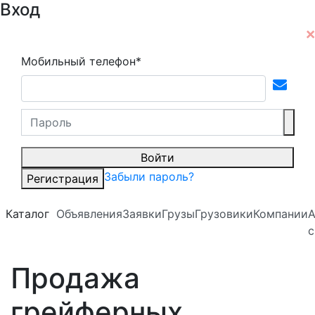
Вход
Мобильный телефон*
Войти
Забыли пароль?
Регистрация
Каталог
Объявления
Заявки
Грузы
Грузовики
Компании
А
с
Продажа
грейферных