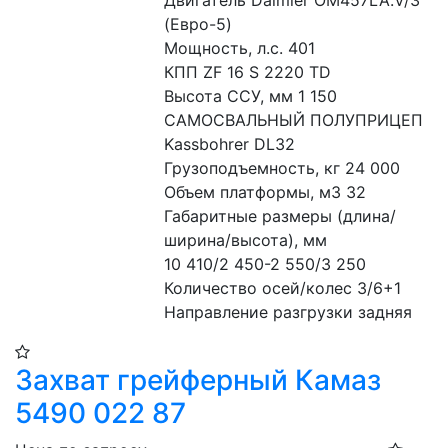
Двигатель Daimler OM457LA.V/3 
(Евро-5)

Мощность, л.с. 401

КПП ZF 16 S 2220 TD

Высота ССУ, мм 1 150

САМОСВАЛЬНЫЙ ПОЛУПРИЦЕП 
Kassbohrer DL32

Грузоподъемность, кг 24 000

Объем платформы, м3 32

Габаритные размеры (длина/
ширина/высота), мм

10 410/2 450-2 550/3 250

Количество осей/колес 3/6+1

Направление разгрузки задняя
Захват грейферный Камаз
5490 022 87