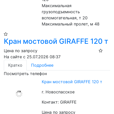
Максимальная 
грузоподъемность 
вспомогательная, т 20
Максимальный пролет, м 48
Кран мостовой GIRAFFE 120 т
Цена по запросу
На сайте с 25.07.2026 08:37
Кратко
Подробнее
Посмотреть телефон
Кран мостовой GIRAFFE 120 т
г. Новоспасское
Контакт: GIRAFFE
Цена по запросу