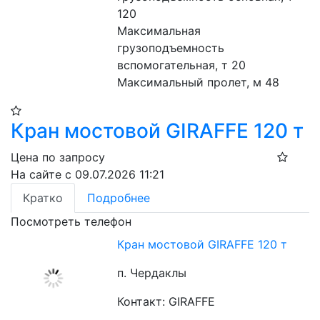
120
Максимальная 
грузоподъемность 
вспомогательная, т 20
Максимальный пролет, м 48
Кран мостовой GIRAFFE 120 т
Цена по запросу
На сайте с 09.07.2026 11:21
Кратко
Подробнее
Посмотреть телефон
Кран мостовой GIRAFFE 120 т
п. Чердаклы
Контакт: GIRAFFE