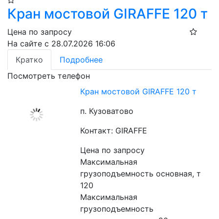
Кран мостовой GIRAFFE 120 т
Цена по запросу
На сайте с 28.07.2026 16:06
Кратко
Подробнее
Посмотреть телефон
Кран мостовой GIRAFFE 120 т
п. Кузоватово
Контакт: GIRAFFE
Цена по запросу
Максимальная 
грузоподъемность основная, т 
120
Максимальная 
грузоподъемность 