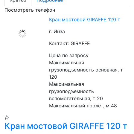
Кратко
Подробнее
Посмотреть телефон
Кран мостовой GIRAFFE 120 т
г. Инза
Контакт: GIRAFFE
Цена по запросу
Максимальная 
грузоподъемность основная, т 
120
Максимальная 
грузоподъемность 
вспомогательная, т 20
Максимальный пролет, м 48
Кран мостовой GIRAFFE 120 т