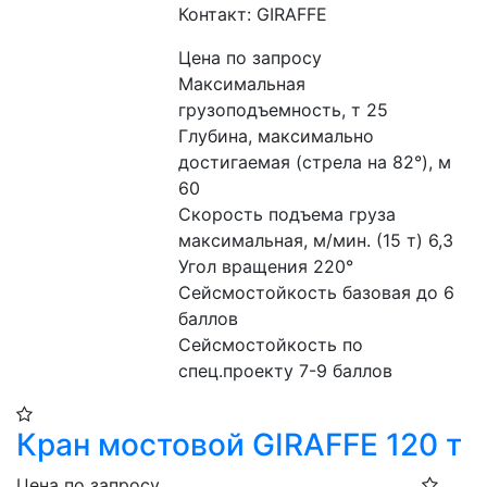
Контакт: GIRAFFE
Цена по запросу
Максимальная 
грузоподъемность, т 25

Глубина, максимально 
достигаемая (стрела на 82°), м 
60

Скорость подъема груза 
максимальная, м/мин. (15 т) 6,3

Угол вращения 220°

Сейсмостойкость базовая до 6 
баллов

Сейсмостойкость по 
спец.проекту 7-9 баллов
Кран мостовой GIRAFFE 120 т
Цена по запросу