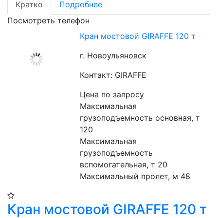
Кратко
Подробнее
Посмотреть телефон
Кран мостовой GIRAFFE 120 т
г. Новоульяновск
Контакт: GIRAFFE
Цена по запросу
Максимальная 
грузоподъемность основная, т 
120
Максимальная 
грузоподъемность 
вспомогательная, т 20
Максимальный пролет, м 48
Кран мостовой GIRAFFE 120 т