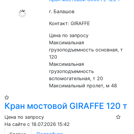
г. Балашов
Контакт: GIRAFFE
Цена по запросу
Максимальная 
грузоподъемность основная, т 
120
Максимальная 
грузоподъемность 
вспомогательная, т 20
Максимальный пролет, м 48
Кран мостовой GIRAFFE 120 т
Цена по запросу
На сайте с 18.07.2026 15:42