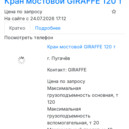
Кран мостовой GIRAFFE 120 т
Цена по запросу
На сайте с 24.07.2026 17:12
Кратко
Подробнее
Посмотреть телефон
Кран мостовой GIRAFFE 120 т
г. Пугачёв
Контакт: GIRAFFE
Цена по запросу
Максимальная 
грузоподъемность основная, т 
120
Максимальная 
грузоподъемность 
вспомогательная, т 20