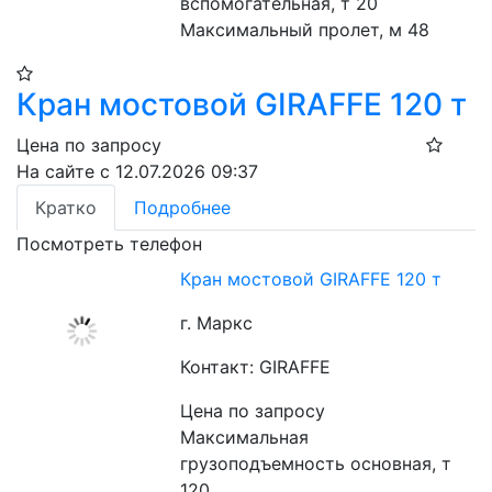
вспомогательная, т 20
Максимальный пролет, м 48
Кран мостовой GIRAFFE 120 т
Цена по запросу
На сайте с 12.07.2026 09:37
Кратко
Подробнее
Посмотреть телефон
Кран мостовой GIRAFFE 120 т
г. Маркс
Контакт: GIRAFFE
Цена по запросу
Максимальная 
грузоподъемность основная, т 
120