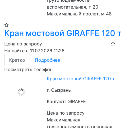
грузоподъемность 
вспомогательная, т 20
Максимальный пролет, м 48
Кран мостовой GIRAFFE 120 т
Цена по запросу
На сайте с 11.07.2026 11:28
Кратко
Подробнее
Посмотреть телефон
Кран мостовой GIRAFFE 120 т
г. Сызрань
Контакт: GIRAFFE
Цена по запросу
Максимальная 
грузоподъемность основная, т 