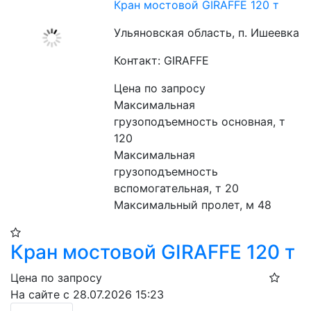
Кран мостовой GIRAFFE 120 т
Ульяновская область, п. Ишеевка
Контакт: GIRAFFE
Цена по запросу
Максимальная 
грузоподъемность основная, т 
120
Максимальная 
грузоподъемность 
вспомогательная, т 20
Максимальный пролет, м 48
Кран мостовой GIRAFFE 120 т
Цена по запросу
На сайте с 28.07.2026 15:23