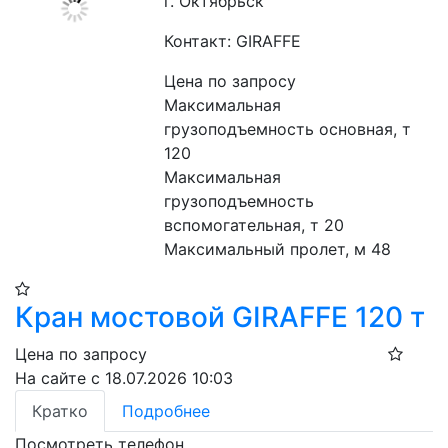
г. Октябрьск
Контакт: GIRAFFE
Цена по запросу
Максимальная 
грузоподъемность основная, т 
120
Максимальная 
грузоподъемность 
вспомогательная, т 20
Максимальный пролет, м 48
Кран мостовой GIRAFFE 120 т
Цена по запросу
На сайте с 18.07.2026 10:03
Кратко
Подробнее
Посмотреть телефон