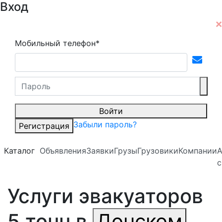
Вход
Мобильный телефон*
Войти
Забыли пароль?
Регистрация
Каталог
Объявления
Заявки
Грузы
Грузовики
Компании
А
с
Услуги эвакуаторов
5 тонн в
Донском