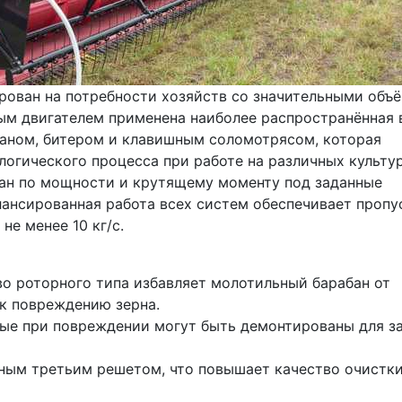
ван на потребности хозяйств со значительными объё
ым двигателем применена наиболее распространённая в
аном, битером и клавишным соломотрясом, которая 
огического процесса при работе на различных культур
ан по мощности и крутящему моменту под заданные 
лансированная работа всех систем обеспечивает пропу
не менее 10 кг/с.
 роторного типа избавляет молотильный барабан от 
 к повреждению зерна.
ые при повреждении могут быть демонтированы для за
ным третьим решетом, что повышает качество очистки