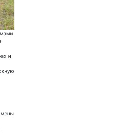
мами 
 
ах и 
скную 
мены 
 