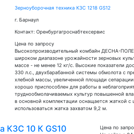
Зерноуборочная техника КЗС 1218 GS12
г. Барнаул
Контакт: Оренбургагроснабтехсервис
Цена по запросу
Высокопроизводительный комбайн ДЕСНА-ПОЛЕСЬ
широком диапазоне урожайности зерновых культ
массе - не менее 12 кг/с. Высокие показатели до
330 л.с., двухбарабанной системы обмолота с п
хлебной массы, увеличенной площади сепарации 
хорошо приспособлен для работы в неблагоприят
труднообмолачиваемых культур повышенной вл
в основной комплектации оснащается жаткой с ш
использоваться жатка захватом 9,2 м.
а КЗС 10 К GS10
Цена по запр