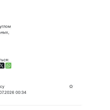
глом 
ных, 
ься:
осу
.07.2026 00:34