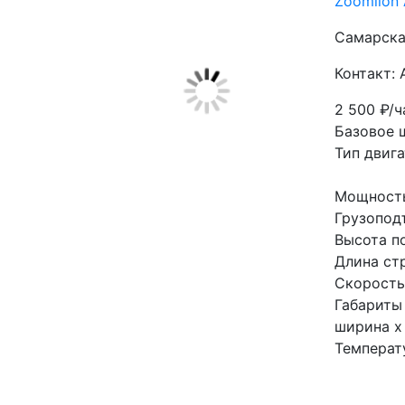
Zoomlion
Самарска
Контакт:
2 500
₽/ч
Базовое 
Тип двиг
Мощность 
Грузопод
Высота п
Длина стр
Скорость
Габариты
ширина х 
Температу