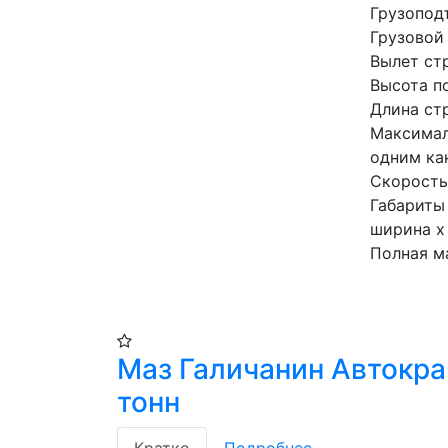
Грузопод
Грузовой 
Вылет стр
Высота п
Длина стр
Максимал
одним кан
Скорость
Габариты
ширина х 
Полная м
Маз Галичанин Автокра
тонн