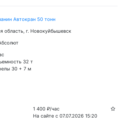
чанин Автокран 50 тонн
я область, г. Новокуйбышевск
 Абсолют
ас
ъемность 32 т
релы 30 + 7 м
н
1 400
₽/час
На сайте с 07.07.2026 15:20