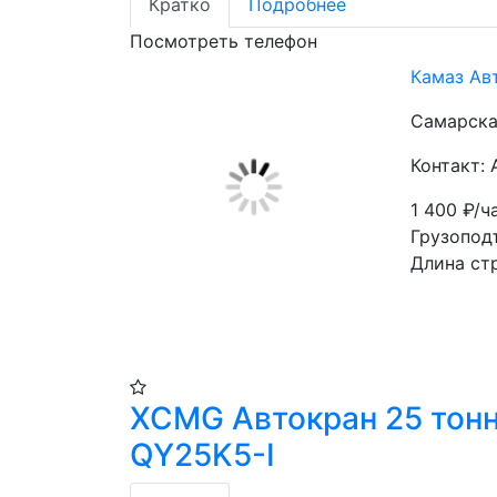
Кратко
Подробнее
Посмотреть телефон
Камаз Ав
Самарска
Контакт:
1 400
₽/ч
Грузопод
Длина стр
XCMG Автокран 25 тон
QY25K5-I