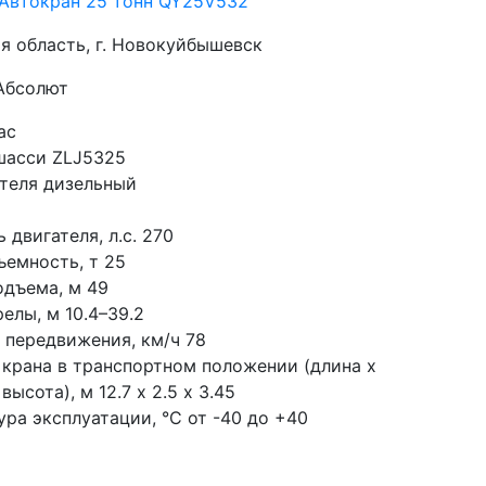
 Автокран 25 тонн QY25V532
я область, г. Новокуйбышевск
 Абсолют
ас
шасси ZLJ5325
ателя дизельный
двигателя, л.с. 270
ъемность, т 25
одъема, м 49
елы, м 10.4–39.2
 передвижения, км/ч 78
 крана в транспортном положении (длина х 
высота), м 12.7 х 2.5 х 3.45
ра эксплуатации, °С от -40 до +40