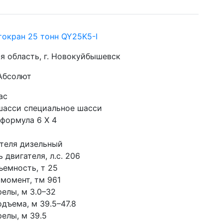
окран 25 тонн QY25K5-I
я область, г. Новокуйбышевск
 Абсолют
ас
шасси специальное шасси
 формула 6 X 4
ателя дизельный
двигателя, л.с. 206
ъемность, т 25
 момент, тм 961
релы, м 3.0–32
дъема, м 39.5–47.8
елы, м 39.5