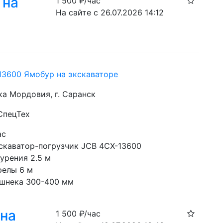
 на
1 500
₽/час
На сайте с 26.07.2026 14:12
13600 Ямобур на экскаваторе
ка Мордовия, г. Саранск
СпецТех
ас
скаватор-погрузчик JCB 4CX-13600
урения 2.5 м
релы 6 м
шнека 300-400 мм
 на
1 500
₽/час