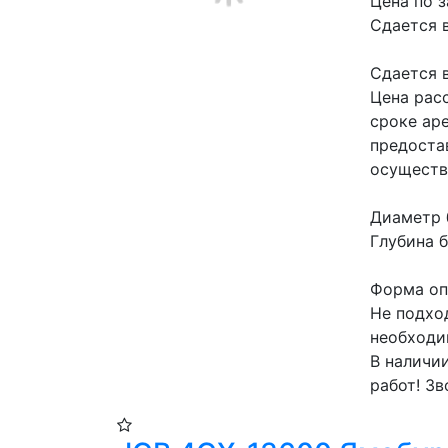
Цена по 
Сдается 
Сдается в
Цена рас
сроке аре
предоста
осуществ
Диаметр 
Глубина б
Форма опл
Не подхо
необходи
В наличи
работ! Зв