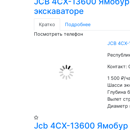
JCB 4CX-13600 Ямобур
экскаваторе
Кратко
Подробнее
Посмотреть телефон
JCB 4CX-
Республи
Контакт: 
1 500
₽/ч
Шасси эк
Глубина б
Вылет ст
Диаметр 
Jcb 4CX-13600 Ямобур