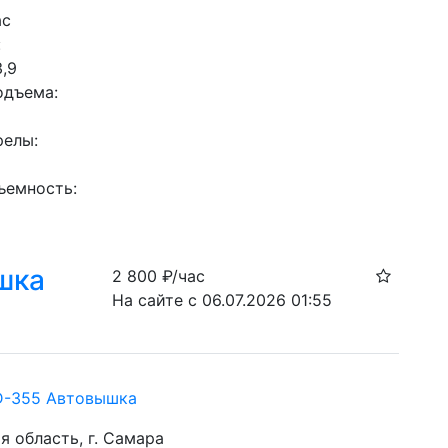
ас
 
3,9
одъема: 
релы: 
ъемность: 
шка
2 800
₽/час
На сайте с 06.07.2026 01:55
D-355 Автовышка
я область, г. Самара