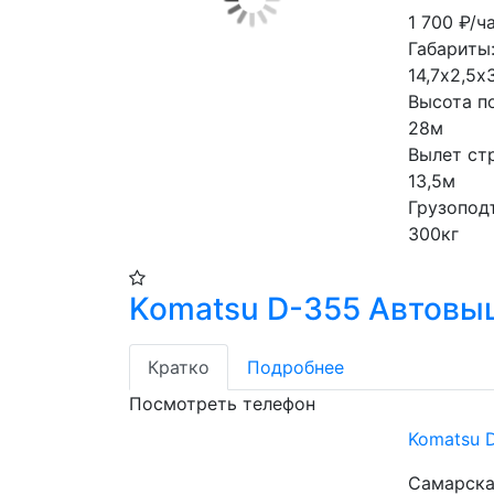
1 700
₽/ч
Габариты:
14,7х2,5х
Высота п
28м
Вылет ст
13,5м
Грузопод
300кг
Komatsu D-355 Автовы
Кратко
Подробнее
Посмотреть телефон
Komatsu 
Самарска