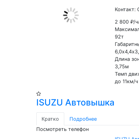
Контакт:
2 800
₽/ч
Максималь
92т

Габаритны
6,0х4,4х3
Длина зон
3,75м

Темп движ
до 11км/ч
ISUZU Автовышка
Кратко
Подробнее
Посмотреть телефон