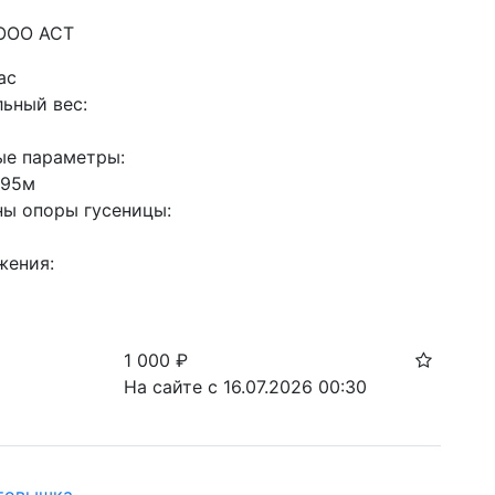
 ООО АСТ
ас
ный вес: 

е параметры: 

,95м

ы опоры гусеницы: 

ения: 

1 000
₽
На сайте с 16.07.2026 00:30