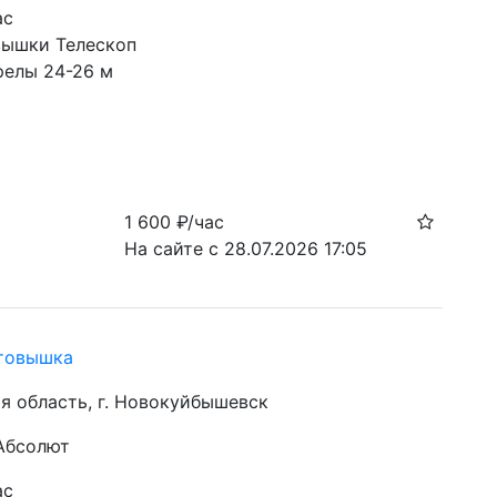
ас
вышки Телескоп
релы 24-26 м
1 600
₽/час
На сайте с 28.07.2026 17:05
товышка
я область, г. Новокуйбышевск
 Абсолют
ас