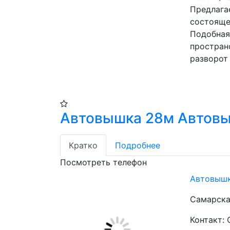
Предлагае
состоящей
Подобная
пространс
разворот 
Автовышка 28м Автов
Кратко
Подробнее
Посмотреть телефон
Автовыш
Самарска
Контакт: