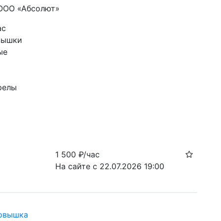
 ООО «Абсолют»
ас
вышки 
ые
релы 
1 500
₽/час
На сайте с 22.07.2026 19:00
товышка