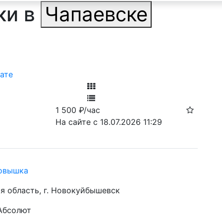
ки в
Чапаевске
ате
Фильтр
1 500
₽/час
Ф
На сайте с 18.07.2026 11:29
товышка
я область, г. Новокуйбышевск
 Абсолют