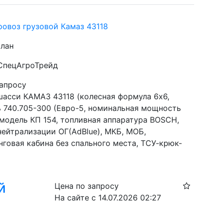
ровоз грузовой Камаз 43118
слан
 СпецАгроТрейд
запросу
шасси КАМАЗ 43118 (колесная формула 6х6, 
ь 740.705-300 (Евро-5, номинальная мощность 
, модель КП 154, топливная аппаратура BOSCH, 
ейтрализации ОГ(AdBlue), МКБ, МОБ, 
нговая кабина без спального места, ТСУ-крюк-
й
Цена по запросу
На сайте с 14.07.2026 02:27