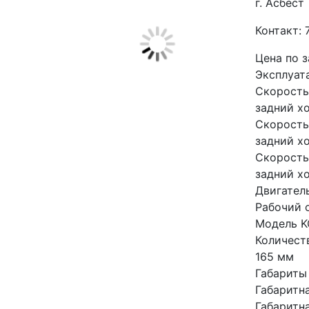
г. Асбест
Контакт: 
Цена по 
Эксплуат
Скорость
задний хо
Скорость
задний хо
Скорость
задний хо
Двигател
Рабочий о
Модель 
Количест
165 мм
Габариты
Габаритн
Габаритн