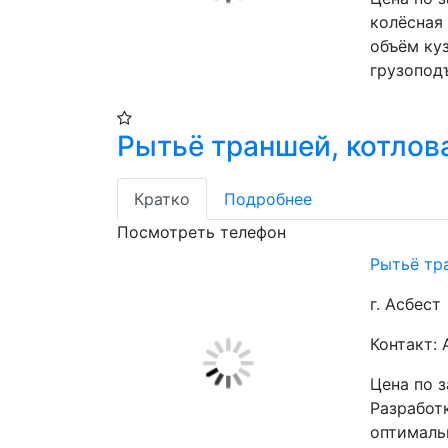
колёсная
объём куз
грузоподъ
Рытьё траншей, котлов
Кратко
Подробнее
Посмотреть телефон
Рытьё тр
г. Асбест
Контакт
Цена по 
Разработ
оптималь