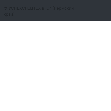
©
УСПЕХСПЕЦТЕХ
в Юг (Пермский
край)