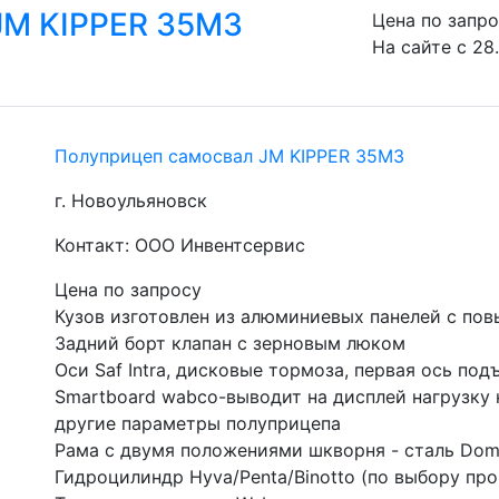
JM KIPPER 35М3
Цена по запр
На сайте с 28
Полуприцеп самосвал JM KIPPER 35М3
г. Новоульяновск
Контакт: ООО Инвентсервис
Цена по запросу
Кузов изготовлен из алюминиевых панелей с по
Задний борт клапан с зерновым люком
Оси Saf Intra, дисковые тормоза, первая ось под
Smartboard wabco-выводит на дисплей нагрузку 
другие параметры полуприцепа
Рама с двумя положениями шкворня - сталь Do
Гидроцилиндр Hyva/Penta/Binotto (по выбору пр