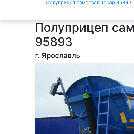
Полуприцеп самосвал Тонар 95893
Полуприцеп сам
95893
г. Ярославль