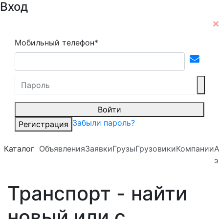
Вход
Мобильный телефон*
Войти
Забыли пароль?
Регистрация
Каталог
Объявления
Заявки
Грузы
Грузовики
Компании
А
э
Транспорт - найти
новый или с