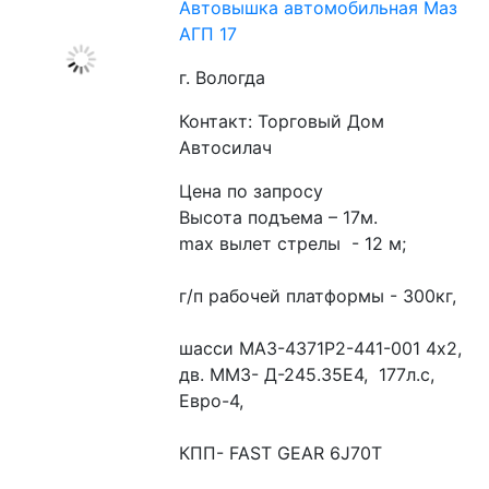
Автовышка автомобильная Маз
АГП 17
г. Вологда
Контакт: Торговый Дом
Автосилач
Цена по запросу
Высота подъема – 17м.
max вылет стрелы  - 12 м;
г/п рабочей платформы - 300кг,
шасси МАЗ-4371Р2-441-001 4х2,   
дв. ММЗ- Д-245.35Е4,  177л.с,  
Евро-4,
КПП- FAST GEAR 6J70T