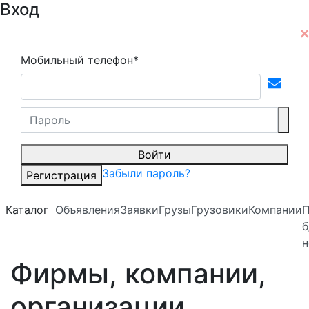
Вход
Мобильный телефон*
Войти
Забыли пароль?
Регистрация
Каталог
Объявления
Заявки
Грузы
Грузовики
Компании
б
н
Фирмы, компании,
организации,