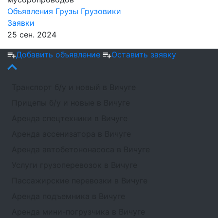
Объявления
Грузы
Грузовики
Заявки
25 сен. 2024
Добавить объявление
Оставить заявку
Транспорт б/у и новый в Вичуге
Прицепы б/у и новые в Вичуге
Аренда спецтехники в Вичуге
Аренда ассенизатора в Вичуге
Аренда автобетононасоса в Вичуге
Услуги грузоперевозок в Вичуге
Пассажирские перевозки в Вичуге
Аренда подъемника в Вичуге
Аренда мини-погрузчика в Вичуге