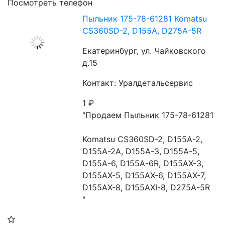
Посмотреть телефон
Пыльник 175-78-61281 Komatsu
CS360SD-2, D155A, D275A-5R
Екатеринбург, ул. Чайковского
д.15
Контакт: Уралдетальсервис
1
₽
"Продаем Пыльник 175-78-61281

Komatsu CS360SD-2, D155A-2, 
D155A-2A, D155A-3, D155A-5, 
D155A-6, D155A-6R, D155AX-3, 
D155AX-5, D155AX-6, D155AX-7, 
D155AX-8, D155AXI-8, D275A-5R

"