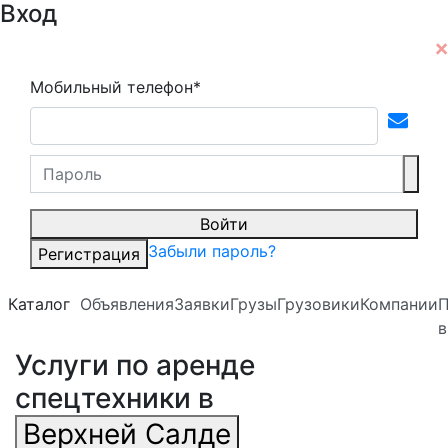
Вход
Мобильный телефон*
Войти
Забыли пароль?
Регистрация
Каталог
Объявления
Заявки
Грузы
Грузовики
Компании
П
в
Услуги по аренде
спецтехники в
Верхней Салде