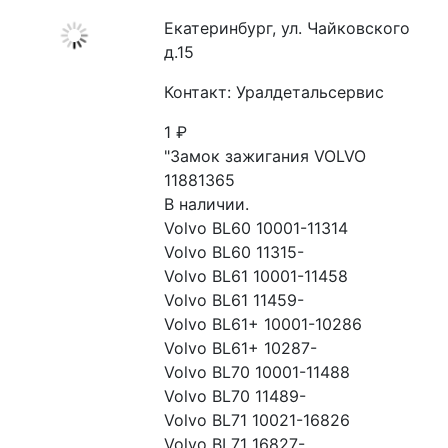
Екатеринбург, ул. Чайковского
д.15
Контакт: Уралдетальсервис
1
₽
"Замок зажигания VOLVO 
11881365

В наличии.

Volvo BL60 10001-11314

Volvo BL60 11315-

Volvo BL61 10001-11458

Volvo BL61 11459-

Volvo BL61+ 10001-10286

Volvo BL61+ 10287-

Volvo BL70 10001-11488

Volvo BL70 11489-

Volvo BL71 10021-16826

Volvo BL71 16827-
