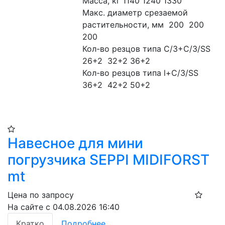
Масса, кг 1140 1240 1330
Макс. диаметр срезаемой 
растительности, мм  200  200  
200
Кол-во резцов типа С/3+С/3/SS  
26+2  32+2 36+2
Кол-во резцов типа l+С/3/SS  
36+2  42+2 50+2
Навесное для мини
погрузчика SEPPI MIDIFORST
mt
Цена по запросу
На сайте с 04.08.2026 16:40
Кратко
Подробнее