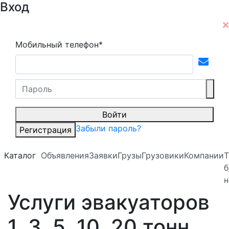
Вход
Мобильный телефон*
Войти
Забыли пароль?
Регистрация
Каталог
Объявления
Заявки
Грузы
Грузовики
Компании
Т
б
н
Услуги эвакуаторов
1, 3, 5, 10, 20 тонн.