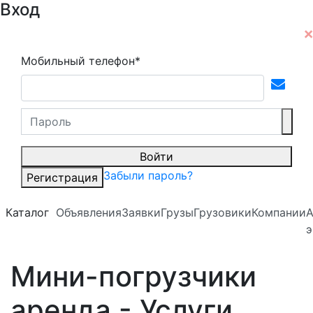
Вход
Мобильный телефон*
Войти
Забыли пароль?
Регистрация
Каталог
Объявления
Заявки
Грузы
Грузовики
Компании
А
э
Мини-погрузчики
аренда - Услуги,