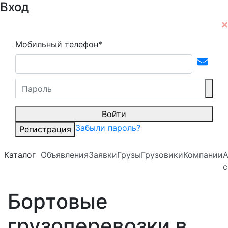
Вход
Мобильный телефон*
Войти
Забыли пароль?
Регистрация
Каталог
Объявления
Заявки
Грузы
Грузовики
Компании
А
с
Бортовые
грузоперевозки в