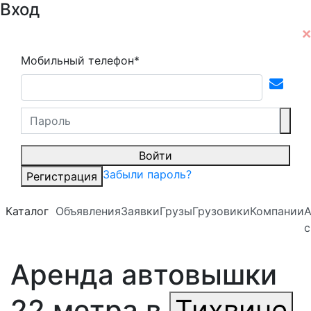
Вход
Мобильный телефон*
Войти
Забыли пароль?
Регистрация
Каталог
Объявления
Заявки
Грузы
Грузовики
Компании
А
с
Аренда автовышки
22 метра в
Тихвине