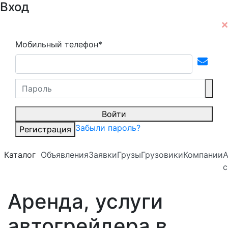
Вход
Мобильный телефон*
Войти
Забыли пароль?
Регистрация
Каталог
Объявления
Заявки
Грузы
Грузовики
Компании
А
с
Аренда, услуги
автогрейдера в