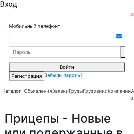
Вход
Мобильный телефон*
Войти
Забыли пароль?
Регистрация
Каталог
Объявления
Заявки
Грузы
Грузовики
Компании
А
э
Прицепы - Новые
или подержанные в