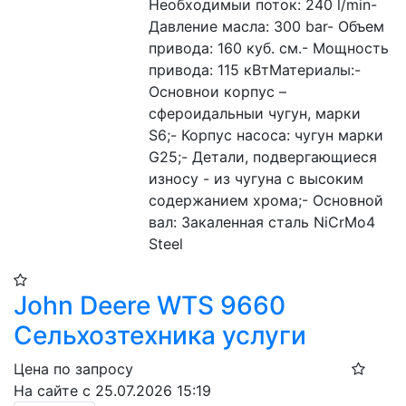
Необходимыи поток: 240 l/min- 
Давление масла: 300 bar- Объем 
привода: 160 куб. см.- Мощность 
привода: 115 кВтМатериалы:- 
Основнои корпус – 
сфероидальныи чугун, марки 
S6;- Корпус насоса: чугун марки 
G25;- Детали, подвергающиеся 
износу - из чугуна с высоким 
содержанием хрома;- Основной 
вал: Закаленная сталь NiCrMo4 
Steel
John Deere WTS 9660
Сельхозтехника услуги
Цена по запросу
На сайте с 25.07.2026 15:19