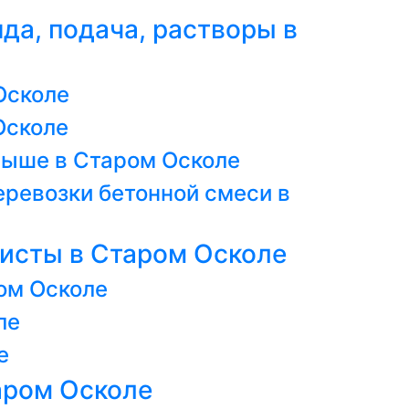
нда, подача, растворы в
Осколе
Осколе
выше в Старом Осколе
еревозки бетонной смеси в
листы в Старом Осколе
ром Осколе
ле
е
аром Осколе