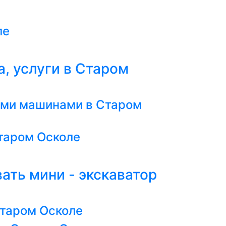
ле
а, услуги в Старом
ыми машинами в Старом
таром Осколе
вать мини - экскаватор
Старом Осколе