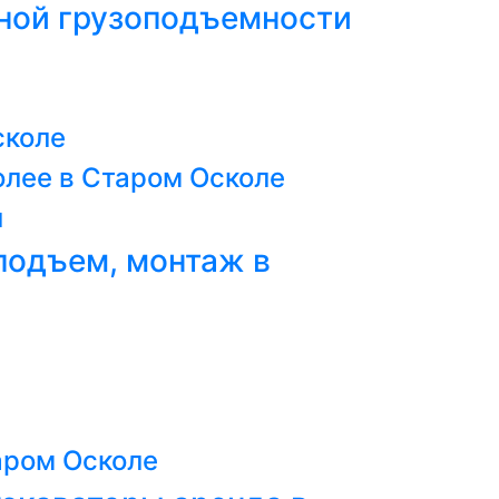
жной грузоподъемности
сколе
олее в Старом Осколе
л
 подъем, монтаж в
аром Осколе