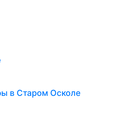
е
ры в Старом Осколе