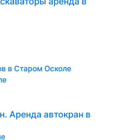
кскаваторы аренда в
е
ов в Старом Осколе
ле
нн. Аренда автокран в
ле