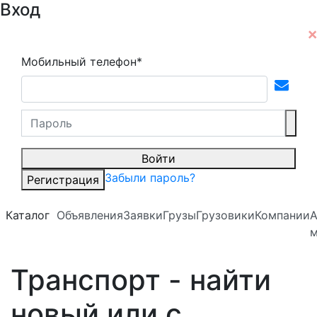
Вход
Мобильный телефон*
Войти
Забыли пароль?
Регистрация
Каталог
Объявления
Заявки
Грузы
Грузовики
Компании
А
м
Транспорт - найти
новый или с