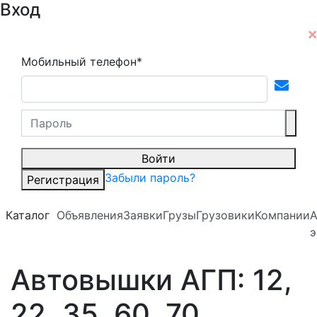
Вход
Мобильный телефон*
Войти
Забыли пароль?
Регистрация
Каталог
Объявления
Заявки
Грузы
Грузовики
Компании
А
э
Автовышки АГП: 12,
22, 35, 60, 70