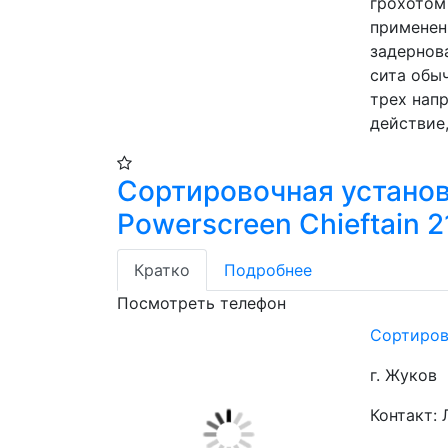
грохотом 
применен
задернов
сита обыч
трех нап
действие
Сортировочная устано
Powerscreen Chieftain 
Кратко
Подробнее
Посмотреть телефон
Сортирово
г. Жуков
Контакт: