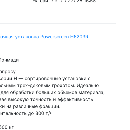
На сайте с 10.07.2026 16:58
очная установка Powerscreen H6203R
 Лонмади
запросу
серии Н — сортировочные установки с 
альным трех-дековым грохотом. Идеально 
 для обработки больших объемов материала, 
вая высокую точность и эффективность 
ки на различные фракции.
ительность до 800 т/ч
500 кг