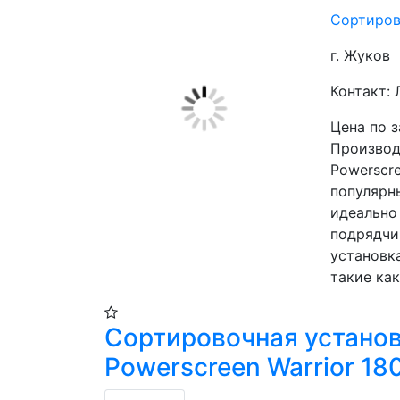
Сортирово
г. Жуков
Контакт:
Цена по 
Производи
Powerscre
популярн
идеально
подрядчи
установка
такие как
Сортировочная устано
Powerscreen Warrior 18