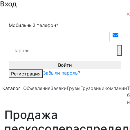
Вход
Мобильный телефон*
Войти
Забыли пароль?
Регистрация
Каталог
Объявления
Заявки
Грузы
Грузовики
Компании
Т
б
н
Продажа
пескосолераспредел