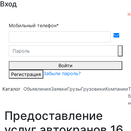
Вход
Мобильный телефон*
Войти
Забыли пароль?
Регистрация
Каталог
Объявления
Заявки
Грузы
Грузовики
Компании
Т
б
н
Предоставление
услуг автокранов 16