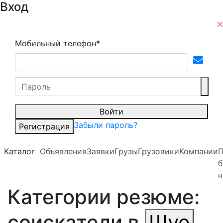
Вход
Мобильный телефон*
Войти
Забыли пароль?
Регистрация
Каталог
Объявления
Заявки
Грузы
Грузовики
Компании
б
н
Категории резюме:
соискатели в
Шуе