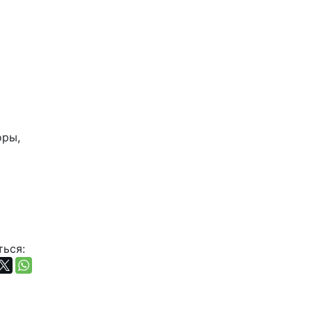
ры, 
ься: