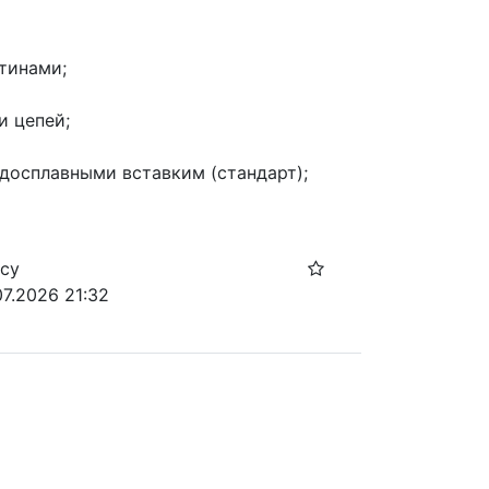
тинами;
и цепей;
досплавными вставким (стандарт);
осу
07.2026 21:32