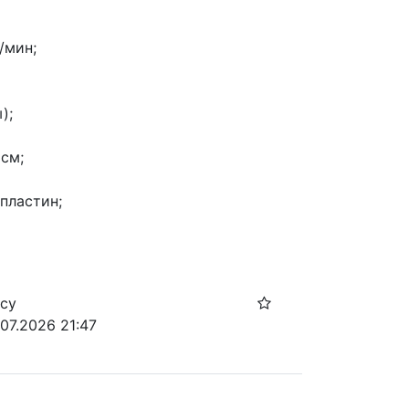
/мин;
);
см;
пластин;
осу
.07.2026 21:47