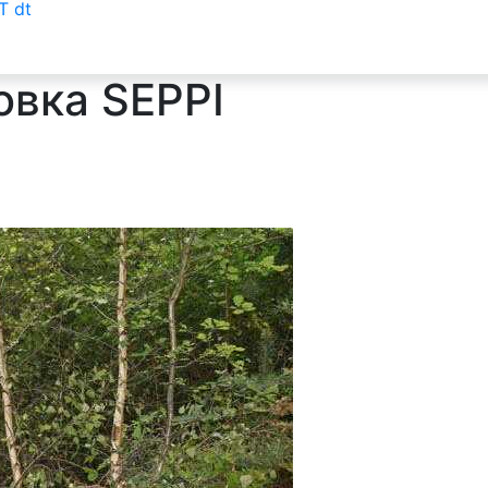
T dt
овка SEPPI