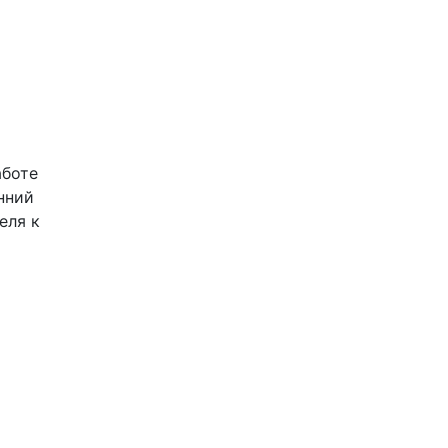
боте 
ний 
ля к 