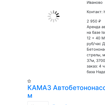
Иваново
Контакт: 
2 950
₽
Аренда а
на базе I
12 + 40 М
руб/час Д
Бетононас
стрелы, м
37м, 3700
заказ: 4 
база Над
КАМАЗ Автобетононасо
м