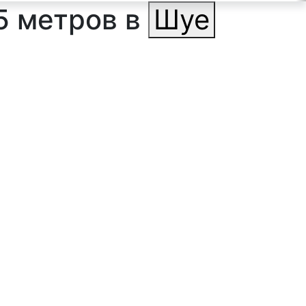
5 метров в
Шуе
ильтр