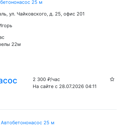
обетононасос 25 м
вль, ул. Чайковского, д. 25, офис 201
Игорь
ас
релы 22м
асос
2 300
₽/час
На сайте с 28.07.2026 04:11
i Автобетононасос 25 м