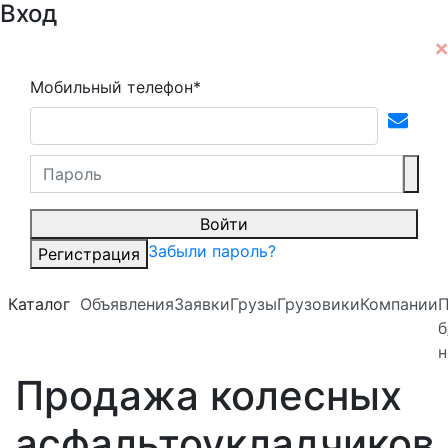
Вход
Мобильный телефон*
Войти
Забыли пароль?
Регистрация
Каталог
Объявления
Заявки
Грузы
Грузовики
Компании
б
н
Продажа колесных
асфальтоукладчиков,