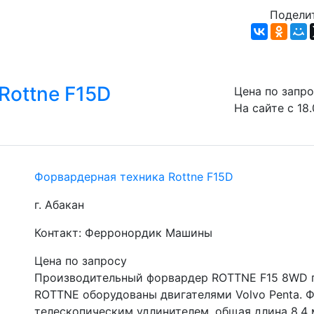
Поделит
Rottne F15D
Цена по запр
На сайте с 18
Форвардерная техника Rottne F15D
г. Абакан
Контакт: Ферронордик Машины
Цена по запросу
Производительный форвардер ROTTNE F15 8WD г
ROTTNE оборудованы двигателями Volvo Penta. Ф
телескопическим удлинителем, общая длина 8,4 м