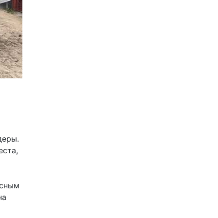
еры. 
ста, 
 
сным 
а 