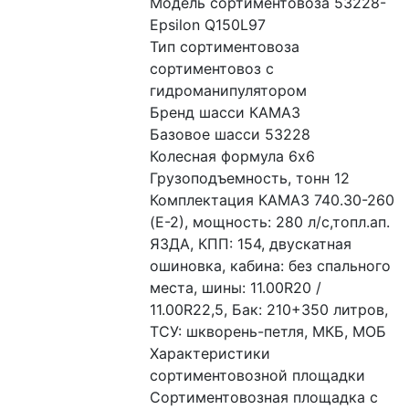
Модель сортиментовоза 53228-
Epsilon Q150L97
Тип сортиментовоза 
сортиментовоз с 
гидроманипулятором
Бренд шасси КАМАЗ
Базовое шасси 53228
Колесная формула 6x6
Грузоподъемность, тонн 12
Комплектация КАМАЗ 740.30-260 
(Е-2), мощность: 280 л/с,топл.ап. 
ЯЗДА, КПП: 154, двускатная 
ошиновка, кабина: без спального 
места, шины: 11.00R20 / 
11.00R22,5, Бак: 210+350 литров, 
ТСУ: шкворень-петля, МКБ, МОБ
Характеристики 
сортиментовозной площадки 
Сортиментовозная площадка с 