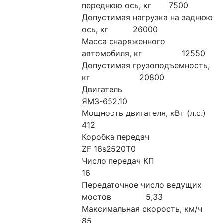
переднюю ось, кг       7500
Допустимая нагрузка на заднюю 
ось, кг          26000
Масса снаряженного 
автомобиля, кг                12550
Допустимая грузоподъемность, 
кг                    20800
Двигатель                                                  
ЯМЗ-652.10
Мощность двигателя, кВт (л.с.)                           
412
Коробка передач                                   
ZF 16s2520T0
Число передач КП                                               
16
Передаточное число ведущих 
мостов              5,33
Максимальная скорость, км/ч                              
85