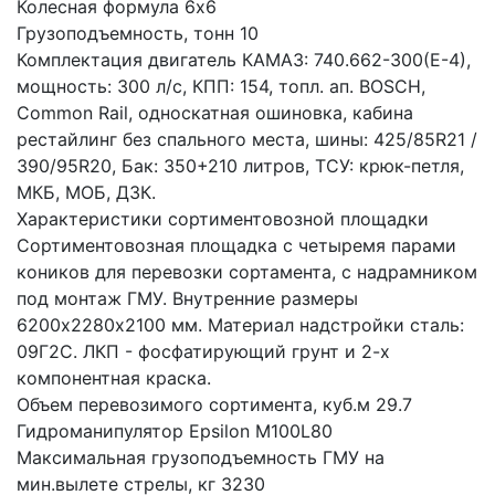
Колесная формула 6x6
Грузоподъемность, тонн 10
Комплектация двигатель КАМАЗ: 740.662-300(Е-4), 
мощность: 300 л/с, КПП: 154, топл. ап. BOSCH, 
Common Rail, односкатная ошиновка, кабина 
рестайлинг без спального места, шины: 425/85R21 / 
390/95R20, Бак: 350+210 литров, ТСУ: крюк-петля, 
МКБ, МОБ, ДЗК.
Характеристики сортиментовозной площадки 
Сортиментовозная площадка с четыремя парами 
коников для перевозки сортамента, с надрамником 
под монтаж ГМУ. Внутренние размеры 
6200х2280х2100 мм. Материал надстройки сталь: 
09Г2С. ЛКП - фосфатирующий грунт и 2-х 
компонентная краска.
Объем перевозимого сортимента, куб.м 29.7
Гидроманипулятор Epsilon М100L80
Максимальная грузоподъемность ГМУ на 
мин.вылете стрелы, кг 3230