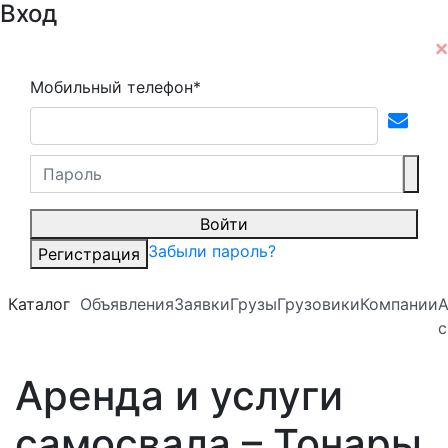
Вход
Мобильный телефон*
Войти
Забыли пароль?
Регистрация
Каталог
Объявления
Заявки
Грузы
Грузовики
Компании
А
с
Аренда и услуги
самосвала – Тонары