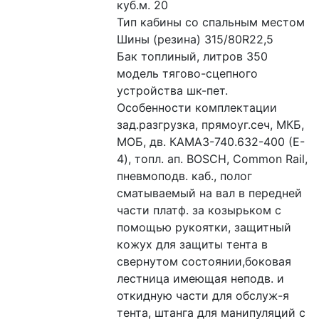
куб.м. 20
Тип кабины со спальным местом
Шины (резина) 315/80R22,5
Бак топлиный, литров 350
модель тягово-сцепного 
устройства шк-пет.
Особенности комплектации 
зад.разгрузка, прямоуг.сеч, МКБ, 
МОБ, дв. КАМАЗ-740.632-400 (E-
4), топл. ап. BOSCH, Common Rail, 
пневмоподв. каб., полог 
сматываемый на вал в передней 
части платф. за козырьком с 
помощью рукоятки, защитный 
кожух для защиты тента в 
свернутом состоянии,боковая 
лестница имеющая неподв. и 
откидную части для обслуж-я 
тента, штанга для манипуляций с 